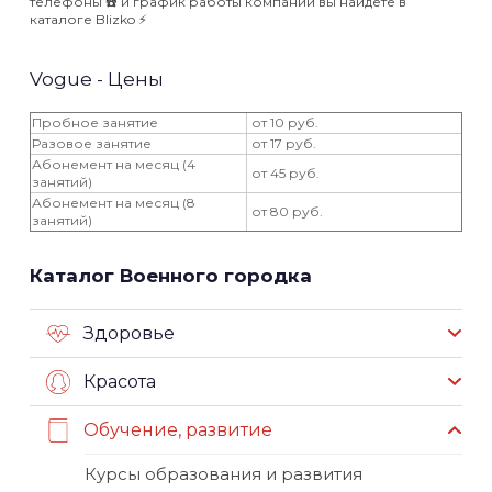
телефоны ☎️ и график работы компаний вы найдёте в
каталоге Blizko ⚡️
Vogue - Цены
Пробное занятие
от 10 руб.
Разовое занятие
от 17 руб.
Абонемент на месяц (4
от 45 руб.
занятий)
Абонемент на месяц (8
от 80 руб.
занятий)
Каталог Военного городка
Здоровье
Красота
Обучение, развитие
Курсы образования и развития