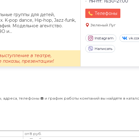
пн-пт: 16:30–21:00
Телефоны
ьные группы для детей,
. K-pop dance, Hip-hop, Jazz-funk,
Зеленый Луг
афия. Модельное агентство.
О и...
Instagram
vk.c
Написать
выступление в театре,
 показы, презентации!
 адреса, телефоны ☎️ и график работы компаний вы найдёте в катало
от 8 руб.