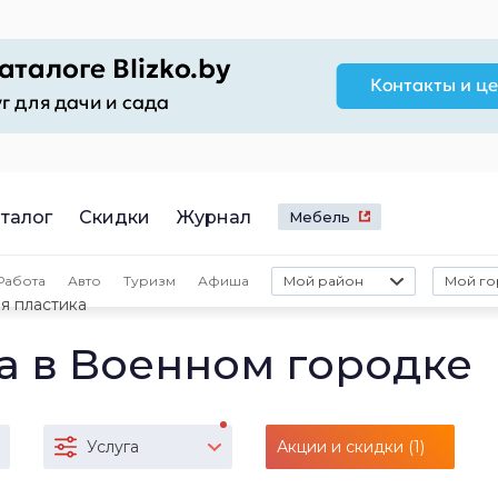
талог
Скидки
Журнал
Мебель
Работа
Авто
Туризм
Афиша
Мой район
Мой го
я пластика
а в Военном городке
Услуга
Акции и скидки (1)