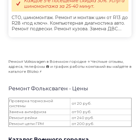
Каждое 5-е посещение скидка 30%. Услуга
шиномонтажа за 25-40 минут.
СТО, шиномонтаж. Ремонт и монтаж шин от R13 до
R28 «под ключ». Компьютерная диагностика авто.
Ремонт подвески. Ремонт кузова. Замена ДВС....
Ремонт Volkswagen в Военном городке ⭐️ Честные отзывы,
адреса, телефоны ☎️ и график работы компаний вы найдёте в
каталоге Blizko ⚡️
Ремонт Фольксваген - Цены
Проверка тормозной
от 20 руб.
системы
Замена антифриза
от 90 руб.
Ремонт рейки
от 240 руб.
Ремонт цепи ГРМ
от 200 руб.
Каталог Военного городка