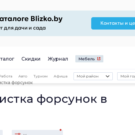
талог
Скидки
Журнал
Мебель
Работа
Авто
Туризм
Афиша
Мой район
Мой го
истка форсунок
истка форсунок в
е