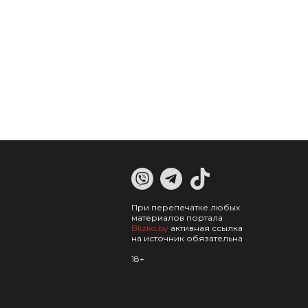
При перепечатке любых
материалов портала
Blizko.by
активная ссылка
на источник обязательна
18+