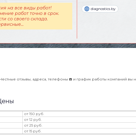
ия на все виды работ!
diagnostics.by
ение работ точно в срок.
ти со своего склада.
рвисные...
Честные отзывы, адреса, телефоны ☎️ и график работы компаний вы н
 Цены
от 150 руб.
от 12 руб.
от 25 руб.
от 15 руб.