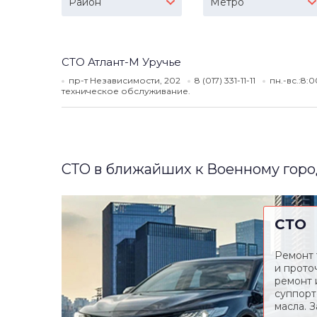
Район
Метро
СТО Атлант-М Уручье
пр-т Независимости, 202
8 (017) 331-11-11
пн.-вс.:8:
техническое обслуживание.
СТО в ближайших к Военному горо
СТО
Ремонт 
и прото
ремонт 
суппорт
масла. З