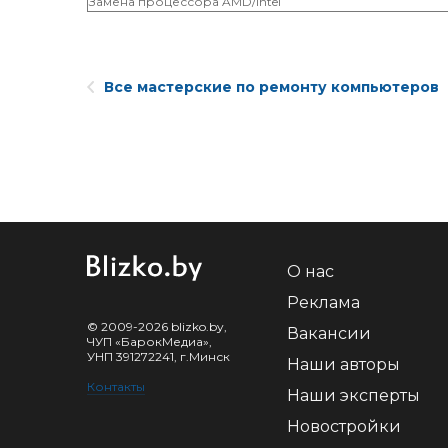
Замена процессора AMD/Intel
Все мастерские по ремонту компьютеров
О нас
Реклама
© 2009-2026 blizko.by,
Вакансии
ЧУП «БарокМедиа»,
УНП 391272241, г.Минск
Наши авторы
Контакты
Наши эксперты
Новостройки