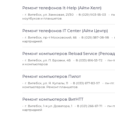
Ремонт телефонов It-Help (Айти-Хелп)
г. Витебск, ул. Замковая, 21/30
8 (029) 903-55-03
пн
ноутбуков и планшетов.
Ремонт телефонов IT Center (Айти Центр)
г. Витебск, пр-т Московский, 66
8 (029) 587-08-98
картриджей.
Ремонт компьютеров Reload Service (Релоад
г. Витебск, ул. П. Бровки, 4Б
8 (033) 696-53-72
пн-п
и компьютеров
Ремонт компьютеров Пилот
г. Витебск, ул. Я. Купалы, 11
8 (033) 677-83-97
пн-пт:
компьютеров. Ремонт планшетов.
Ремонт компьютеров ВитНТТ
г. Витебск, 1-я ул. Доватора, 1
8 (021) 266-67-71
пн-п
картриджей