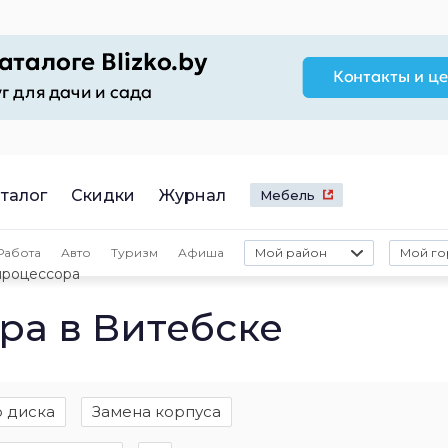
талог
Скидки
Журнал
Мебель
Работа
Авто
Туризм
Афиша
Мой район
Мой го
процессора
ра в Витебске
о диска
Замена корпуса