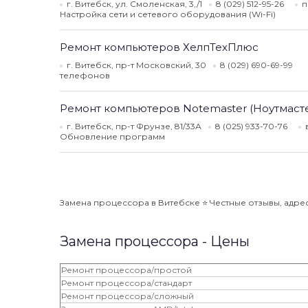
г. Витебск, ул. Смоленская, 3,/1
8 (029) 512-95-26
п
Настройка сети и сетевого оборудования (Wi-Fi)
Ремонт компьютеров ХелпТехПлюс
г. Витебск, пр-т Московский, 30
8 (029) 690-69-99
телефонов
Ремонт компьютеров Notemaster (Ноутмаст
г. Витебск, пр-т Фрунзе, 81/33А
8 (025) 933-70-76
Обновление программ
Замена процессора в Витебске ⭐️ Честные отзывы, адрес
Замена процессора - Цены
Ремонт процессора/простой
Ремонт процессора/стандарт
Ремонт процессора/сложный