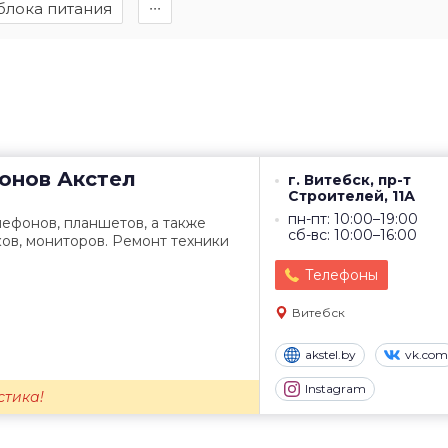
блока питания
∙∙∙
онов
Акстел
г. Витебск, пр-т
Строителей, 11А
пн-пт: 10:00–19:00
лефонов, планшетов, а также
сб-вс: 10:00–16:00
ов, мониторов. Ремонт техники
Телефоны
Витебск
akstel.by
vk.com
Instagram
стика!