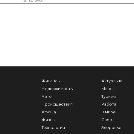
от 30 руб.
Финансы
Актуально
Недвижимость
Минск
Авто
Туризм
Происшествия
Работа
Афиша
В мире
Жизнь
Спорт
Технологии
Здоровье