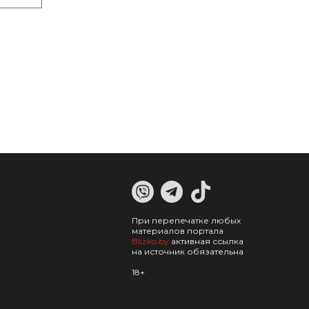
При перепечатке любых
материалов портала
Blizko.by
активная ссылка
на источник обязательна
18+