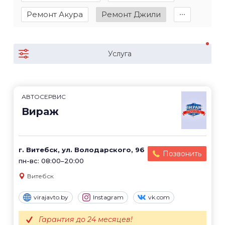
Ремонт Акура
Ремонт Джили
∙∙∙
Услуга
АВТОСЕРВИС
Вираж
г. Витебск, ул. Володарского, 96
Позвонить
пн-вс: 08:00–20:00
Витебск
virajavto.by
Instagram
vk.com
Гарантия до 24 месяцев!