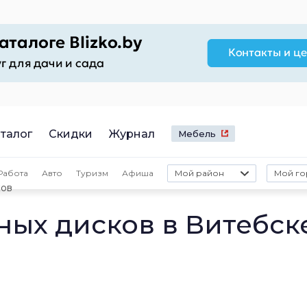
талог
Скидки
Журнал
Мебель
Работа
Авто
Туризм
Афиша
Мой район
Мой го
ков
ных дисков в Витебск