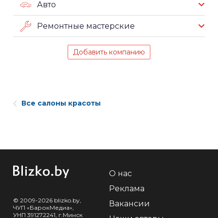
Авто
Ремонтные мастерские
Добавить компанию
Все салоны красоты
О нас
Реклама
© 2009-2026 blizko.by,
Вакансии
ЧУП «БарокМедиа»,
УНП 391272241, г.Минск