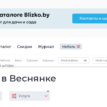
талог
Скидки
Журнал
Мебель
Работа
Авто
Туризм
Афиша
Мой район
Мой го
е шторы
в Веснянке
Услуга