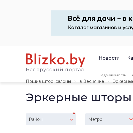
Новости
Ка
Белорусский портал
Недвижимость
Пошив штор, салоны
в Веснянке
Эркерны
Эркерные шторы 
Район
Метро