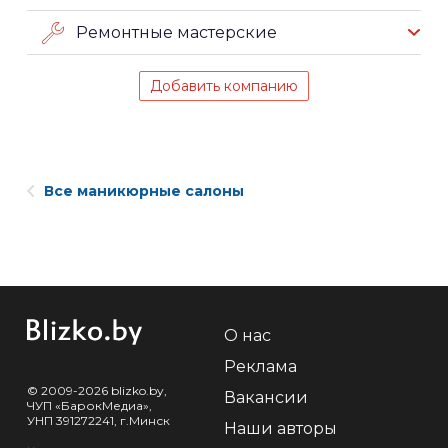
Ремонтные мастерские
Добавить компанию
Все маникюрные салоны
О нас
Реклама
© 2009-2026 blizko.by,
Вакансии
ЧУП «БарокМедиа»,
УНП 391272241, г.Минск
Наши авторы