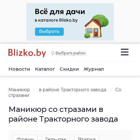
Выбрать район
Новости
Каталог
Скидки
Журнал
Маникюр
в районе Тракторного завода
Со
стразами
Маникюр со стразами в
районе Тракторного завода
Френч
Гель-лак
Втирка