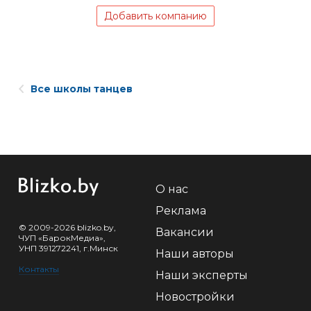
Добавить компанию
Все школы танцев
О нас
Реклама
© 2009-2026 blizko.by,
Вакансии
ЧУП «БарокМедиа»,
УНП 391272241, г.Минск
Наши авторы
Контакты
Наши эксперты
Новостройки