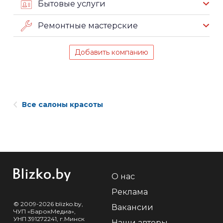
Бытовые услуги
Ремонтные мастерские
Добавить компанию
Все салоны красоты
О нас
Реклама
© 2009-2026 blizko.by,
Вакансии
ЧУП «БарокМедиа»,
УНП 391272241, г.Минск
Наши авторы