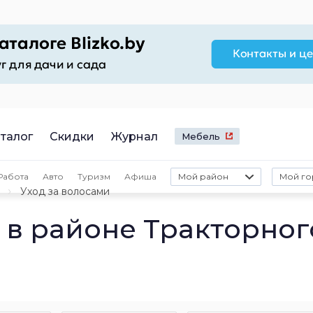
талог
Скидки
Журнал
Мебель
Работа
Авто
Туризм
Афиша
Мой район
Мой го
Уход за волосами
 в районе Тракторног