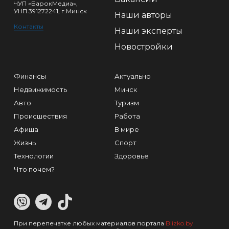
ЧУП «БарокМедиа»,
УНП 391272241, г.Минск
Наши авторы
Контакты
Наши эксперты
Новостройки
Финансы
Актуально
Недвижимость
Минск
Авто
Туризм
Происшествия
Работа
Афиша
В мире
Жизнь
Спорт
Технологии
Здоровье
Что почем?
При перепечатке любых материалов портала
Blizko.by