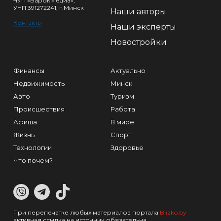
ЧУП «БарокМедиа»,
УНП 391272241, г.Минск
Наши авторы
Контакты
Наши эксперты
Новостройки
Финансы
Актуально
Недвижимость
Минск
Авто
Туризм
Происшествия
Работа
Афиша
В мире
Жизнь
Спорт
Технологии
Здоровье
Что почем?
При перепечатке любых материалов портала
Blizko.by
активная ссылка на источник обязательна