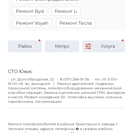
Ремонт Byd
Ремонт Li
Ремонт Voyah
Ремонт Тесла
Район
Метро
Услуга
СТО Ювис
ул. Долгобродская, 22
8 (017) 266-19-36
пн.-пт.:9:00–
19:00 сб.-вс.:выходной
Ремонт двигателей, подвески,
тормозной системы, электрооборудования, механической
коробки передач. Замена сцепления, ремней ГРМ, фильтров
и масла. Развал-схождение 3D. Установка акустики, ксенона,
парктроника, сигнализации.
Ремонт электромобилей в районе Тракторного завода ⭐️
Честные отзывы, адреса, телефоны ☎️ и график работы