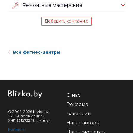
Ремонтные мастерские
Добавить компанию
Все фитнес-центры
О нас
Реклама
© 2009-2026 blizko.by,
Вакансии
ЧУП «БарокМедиа»,
УНП 391272241, г.Минск
Наши авторы
Контакты
Наши эксперты