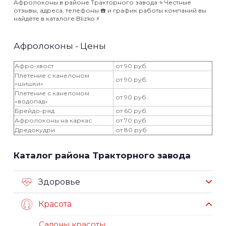
Афролоконы в районе Тракторного завода ⭐️ Честные
отзывы, адреса, телефоны ☎️ и график работы компаний вы
найдёте в каталоге Blizko ⚡️
Афролоконы - Цены
Афро-хвост
от 90 руб.
Плетение с канелоном
от 90 руб.
«шишки»
Плетение с канелоном
от 90 руб.
«водопад»
Брейдо-ряд
от 60 руб.
Афролоконы на каркас
от 70 руб.
Дредокудри
от 80 руб.
Каталог района Тракторного завода
Здоровье
Красота
Салоны красоты