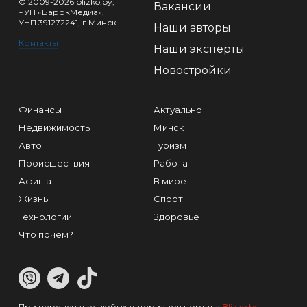
© 2009-2026 blizko.by,
Вакансии
ЧУП «БарокМедиа»,
УНП 391272241, г.Минск
Наши авторы
Контакты
Наши эксперты
Новостройки
Финансы
Актуально
Недвижимость
Минск
Авто
Туризм
Происшествия
Работа
Афиша
В мире
Жизнь
Спорт
Технологии
Здоровье
Что почем?
При перепечатке любых материалов портала
Blizko.by