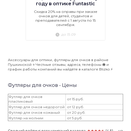
году в оптике Funtastic
Скидка 20% на оправы при заказе
очков для детей, студентов и
преподавателей с 1 августа по 15
сентября.
до 15.09
Аксессуары для оптики, футляры для очков в районе
Пушкинской ⭐️ Честные отзывы, адреса, телефоны ☎️ и
график работы компаний вы найдёте в каталоге Blizko ⚡️
Футляры для очков - Цены
Футляр для очков
от 15 руб.
пластиковый
Футляр для очков недорогой
от 12 руб.
Футляр для очков кожаный
от 20 руб.
Футляр на молнии
от 5 руб.
★★★★★
Средний рейтинг всех компаний раздела:
(4.5) — на