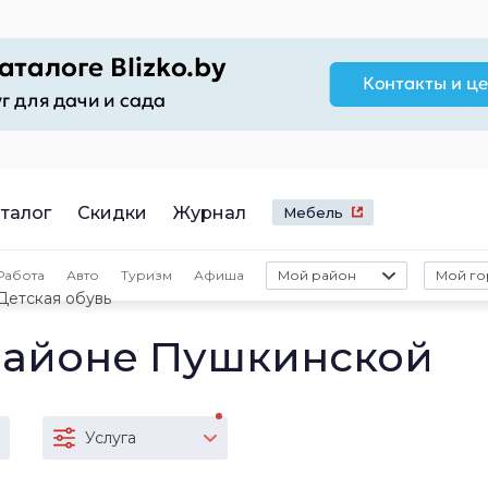
талог
Скидки
Журнал
Мебель
Работа
Авто
Туризм
Афиша
Мой район
Мой го
Детская обувь
 районе Пушкинской
Услуга