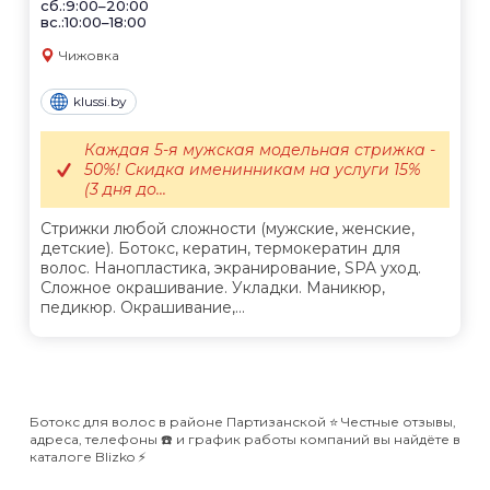
сб.:9:00–20:00
вс.:10:00–18:00
Чижовка
klussi.by
Каждая 5-я мужская модельная стрижка -
50%! Скидка именинникам на услуги 15%
(3 дня до...
Стрижки любой сложности (мужские, женские,
детские). Ботокс, кератин, термокератин для
волос. Нанопластика, экранирование, SPA уход.
Сложное окрашивание. Укладки. Маникюр,
педикюр. Окрашивание,...
Ботокс для волос в районе Партизанской ⭐️ Честные отзывы,
адреса, телефоны ☎️ и график работы компаний вы найдёте в
каталоге Blizko ⚡️