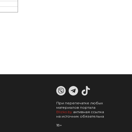
При перепечатке любых
материалов портала
Blizko.by
активная ссылка
на источник обязательна
18+