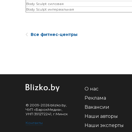
Body Sculpt силовая
Body Sculpt интервальная
Все фитнес-центры
О нас
Реклама
© 2009-2026 blizko.by,
Вакансии
ЧУП «БарокМедиа»,
УНП 391272241, г.Минск
Наши авторы
Контакты
Наши эксперты