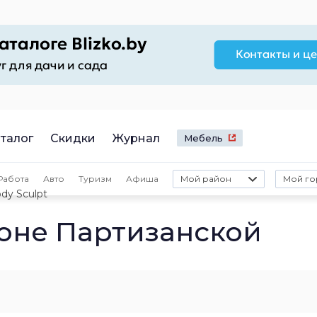
талог
Скидки
Журнал
Мебель
Работа
Авто
Туризм
Афиша
Мой район
Мой го
dy Sculpt
йоне Партизанской