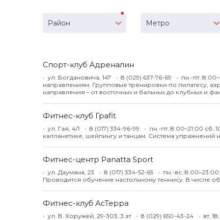
Район
Метро
Спорт-клуб Адреналин
ул. Богдановича, 147
8 (029) 637-76-69
пн.-пт.:8:00
направлениям. Групповые тренировки по пилатесу, аэ
направления – от восточных и бальных до клубных и ф
Фитнес-клуб Граfit
ул. Гая, 4/1
8 (017) 334-96-99
пн.-пт.:8:00–21:00 сб.:
калланетике, шейпингу и танцам. Система упражнений 
Фитнес-центр Panatta Sport
ул. Даумана, 23
8 (017) 334-52-65
пн.-вс.:8:00–23:0
Проводится обучение настольному теннису. В числе о
Фитнес-клуб АсТерра
ул. В. Хоружей, 29-303, 3 эт
8 (029) 650-43-24
вт.:1