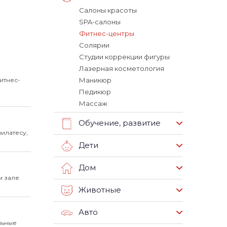
Салоны красоты
SPA-салоны
Фитнес-центры
Солярии
Студии коррекции фигуры
Лазерная косметология
итнес-
Маникюр
Педикюр
Массаж
Обучение, развитие
илатесу,
Дети
Дом
 зале.
Животные
Авто
льные