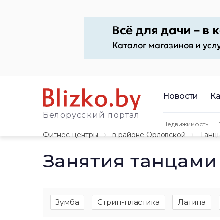
Новости
Ка
Белорусский портал
Недвижимость
Фитнес-центры
в районе Орловской
Танц
Занятия танцами
Зумба
Стрип-пластика
Латина