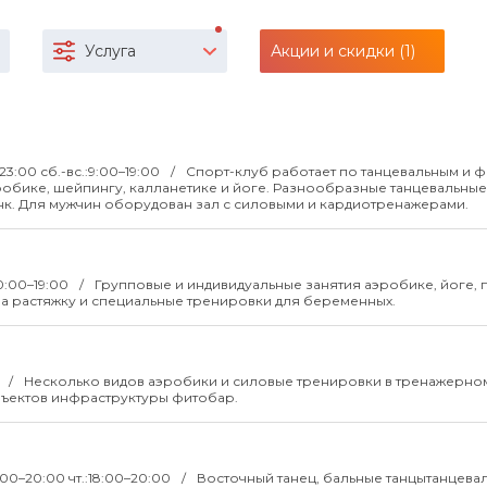
Услуга
Акции и скидки (1)
–23:00 сб.-вс.:9:00–19:00
Спорт-клуб работает по танцевальным и ф
робике, шейпингу, калланетике и йоге. Разнообразные танцевальные
анк. Для мужчин оборудован зал с силовыми и кардиотренажерами.
10:00–19:00
Групповые и индивидуальные занятия аэробике, йоге, п
на растяжку и специальные тренировки для беременных.
0
Несколько видов аэробики и силовые тренировки в тренажерном
бъектов инфраструктуры фитобар.
8:00–20:00 чт.:18:00–20:00
Восточный танец, бальные танцытанцева