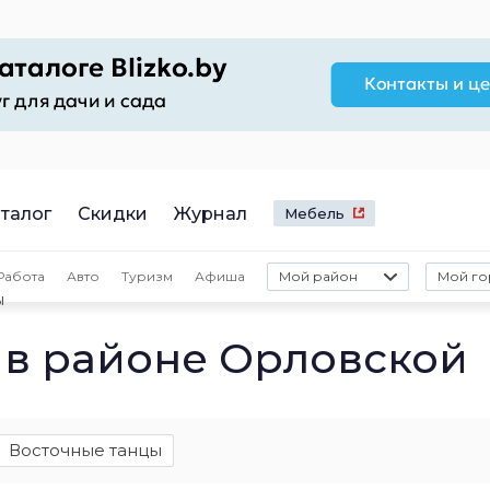
талог
Скидки
Журнал
Мебель
Работа
Авто
Туризм
Афиша
Мой район
Мой го
ы
 в районе Орловской
Восточные танцы