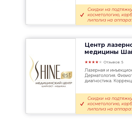
Скидки на подтяжку
косметологию, кар
липолиз на аппарате
Центр лазерн
медицины
Шай
★★★★★
Отзывов: 5
Лазерная и инъекцио
Дерматология. Физиот
диагностика. Коррекц
Скидки на подтяжку
косметологию, кар
липолиз на аппарате