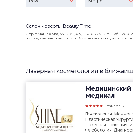
Район
Метро
Салон красоты Beauty Time
пр-т Машерова, 54
8 (029) 667-06-25
пн.-сб.:8:00–2
чистку, химический пилинг, биоревитализацию и омол
Лазерная косметология в ближайш
Медицинский 
Медикал
★★★★★
Отзывов: 2
Гинекология. Маммоло
Пластическая хирурги
Лазерная эпиляция. 
Флебология. Диагност