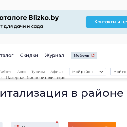
талог
Скидки
Журнал
Мебель
Работа
Авто
Туризм
Афиша
Мой район
Мой го
Лазерная биоревитализация
итализация в районе