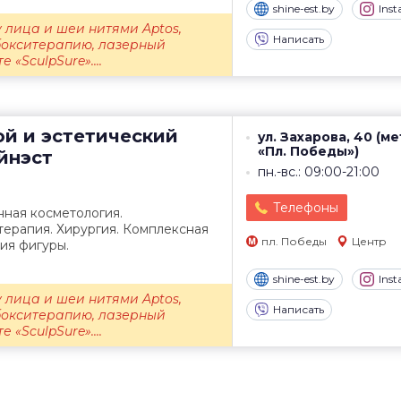
shine-est.by
Ins
 лица и шеи нитями Aptos,
Написать
бокситерапию, лазерный
 «SculpSure»....
ой и эстетический
ул. Захарова, 40 (м
«Пл. Победы»)
нэст
пн.-вс.: 09:00-21:00
Телефоны
нная косметология.
ерапия. Хирургия. Комплексная
пл. Победы
Центр
ия фигуры.
shine-est.by
Ins
 лица и шеи нитями Aptos,
Написать
бокситерапию, лазерный
 «SculpSure»....