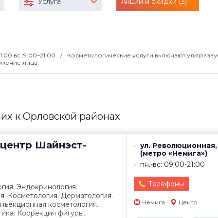
Услуга
Акции и скидки (3)
1:00 вс.:9:00–21:00
Косметологические услуги включают ультразв
ожение лица.
их к Орловской районах
центр
Шайнэст-
ул. Революционная,
(метро «Немига»)
пн.-вс: 09:00-21:00
Телефоны
гия. Эндокринология.
я. Косметология. Дерматология.
Немига
Центр
Инъекционная косметология.
ика. Коррекция фигуры.