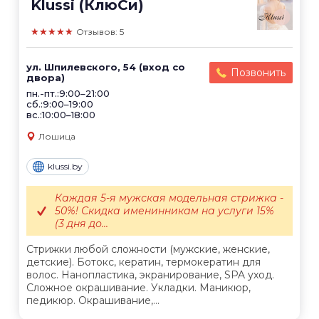
Klussi (КлюСи)
★★★★★
Отзывов: 5
ул. Шпилевского, 54 (вход со
Позвонить
двора)
пн.-пт.:9:00–21:00
сб.:9:00–19:00
вс.:10:00–18:00
Лошица
klussi.by
Каждая 5-я мужская модельная стрижка -
50%! Скидка именинникам на услуги 15%
(3 дня до...
Стрижки любой сложности (мужские, женские,
детские). Ботокс, кератин, термокератин для
волос. Нанопластика, экранирование, SPA уход.
Сложное окрашивание. Укладки. Маникюр,
педикюр. Окрашивание,...