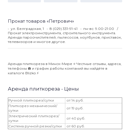
Прокат товаров «Петрович»
ул. Белградская, 1
8 (029) 331-91-41
пн-вс: 9.00-21:00
Прокат электроинструмента, строительного инструмента.
Аренда пароочистителей, пылесосов, ноутбуков, приставок,
телевизоров и многое другое.
Аренда плиткореза в Минск-Мире ⭐️ Честные отзывы, адреса,
телефоны ☎️ и график работы компаний вы найдёте в
каталоге Blizko ⚡️
Аренда плиткореза - Цены
Ручной плиткорез/сутки
от 14 руб.
Плиткорез механический/
от 19 руб.
сутки
Электрический плиткорез/
от 40 руб.
сутки
Система ручной резки/сутки
от 60 руб.