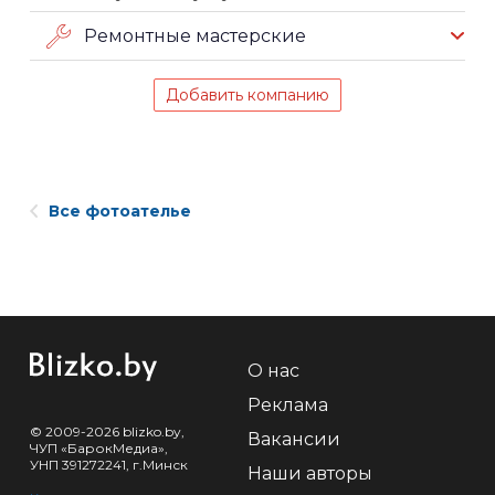
Ремонтные мастерские
Добавить компанию
Все фотоателье
О нас
Реклама
© 2009-2026 blizko.by,
Вакансии
ЧУП «БарокМедиа»,
УНП 391272241, г.Минск
Наши авторы