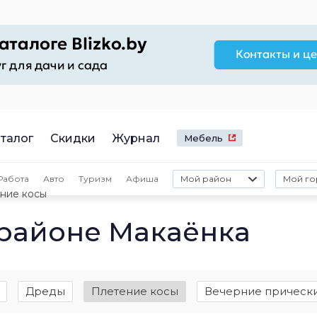
талог
Скидки
Журнал
Мебель
Работа
Авто
Туризм
Афиша
Мой район
Мой го
ние косы
 районе Макаёнка
Дреды
Плетение косы
Вечерние прическ