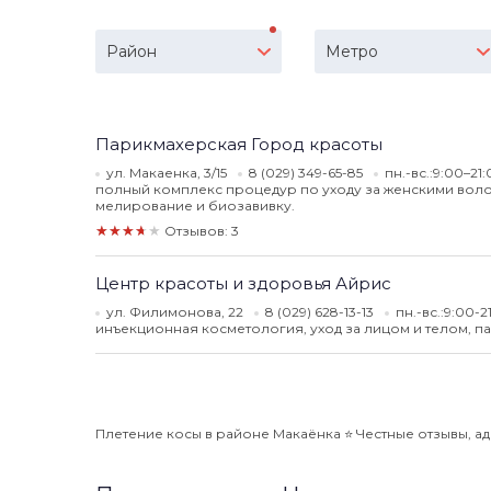
Район
Метро
Парикмахерская Город красоты
ул. Макаенка, 3/15
8 (029) 349-65-85
пн.-вс.:9:00–21
полный комплекс процедур по уходу за женскими вол
мелирование и биозавивку.
★★★★★
Отзывов: 3
Центр красоты и здоровья Айрис
ул. Филимонова, 22
8 (029) 628-13-13
пн.-вс.:9:00-
инъекционная косметология, уход за лицом и телом, п
Плетение косы в районе Макаёнка ⭐️ Честные отзывы, ад