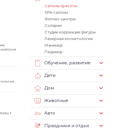
Салоны красоты
SPA-салоны
Фитнес-центры
Солярии
Студии коррекции фигуры
Лазерная косметология
кже
Маникюр
рнийское
Педикюр
Обучение, развитие
Дети
тология,
Дом
Животные
Авто
izko ⚡️
Праздники и отдых