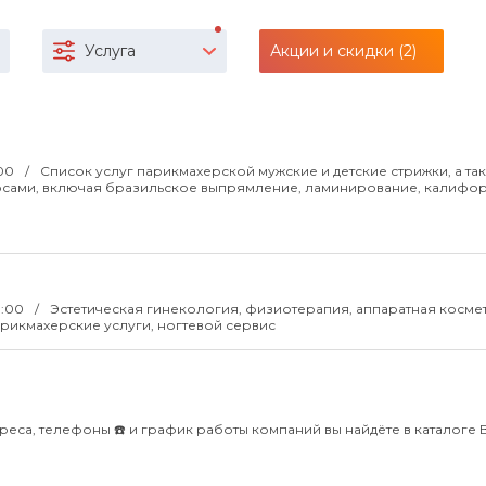
Услуга
Акции и скидки (2)
:00
Список услуг парикмахерской мужские и детские стрижки, а та
осами, включая бразильское выпрямление, ламинирование, калифо
21:00
Эстетическая гинекология, физиотерапия, аппаратная косме
арикмахерские услуги, ногтевой сервис
реса, телефоны ☎️ и график работы компаний вы найдёте в каталоге Bl