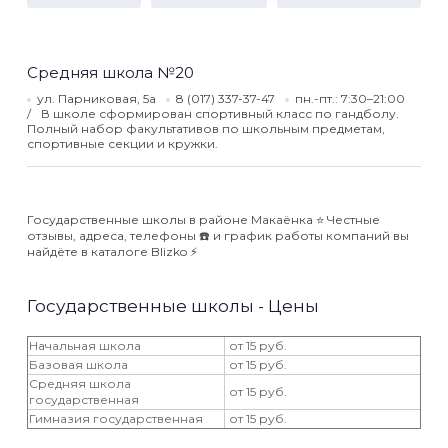
Средняя школа №20
ул. Парниковая, 5а
8 (017) 337-37-47
пн.-пт.: 7:30–21:00
В школе сформирован спортивный класс по гандболу.
Полный набор факультативов по школьным предметам,
спортивные секции и кружки.
Государственные школы в районе Макаёнка ⭐️ Честные
отзывы, адреса, телефоны ☎️ и график работы компаний вы
найдёте в каталоге Blizko ⚡️
Государственные школы - Цены
Начальная школа
от 15 руб.
Базовая школа
от 15 руб.
Средняя школа
от 15 руб.
государственная
Гимназия государственная
от 15 руб.