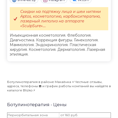
Скидки на подтяжку лица и шеи нитями
Aptos, косметологию, карбокситерапию,
лазерный липолиз на аппарате
«SculpSure»....
Инъекционная косметология. Флебология.
Диагностика. Коррекция фигуры. Гинекология.
Маммология. Эндокринология. Пластическая
хирургия. Косметология. Дерматология. Лазерная
эпиляция.
Ботулинотерапия в районе Макаёнка ⭐️ Честные отзывы,
адреса, телефоны ☎️ и график работы компаний вы найдёте в
каталоге Blizko ⚡️
Ботулинотерапия - Цены
Периорбитальная зона
от 160 руб.