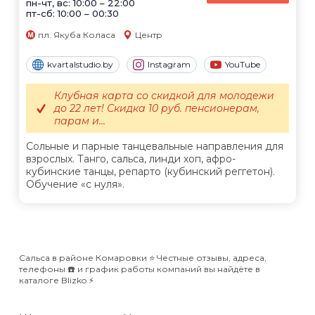
пн-чт, вс: 10:00 – 22:00
пт-сб: 10:00 – 00:30
пл. Якуба Коласа
Центр
kvartalstudio.by
Instagram
YouTube
Клубная карта со скидкой для молодежи
до 22 лет! Скидка 10 руб. пенсионерам,
парам и...
Сольные и парные танцевальные направления для
взрослых. Танго, сальса, линди хоп, афро-
кубинские танцы, репарто (кубинский реггетон).
Обучение «с нуля».
Сальса в районе Комаровки ⭐️ Честные отзывы, адреса,
телефоны ☎️ и график работы компаний вы найдёте в
каталоге Blizko ⚡️