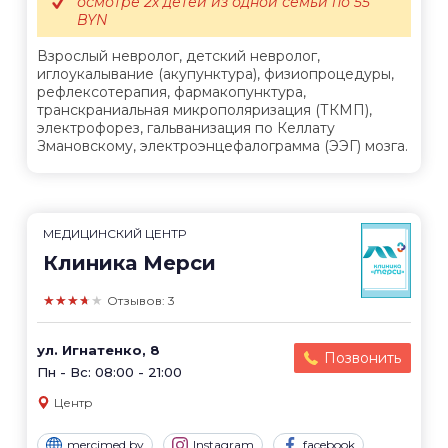
осмотре 2х детей из одной семьи по 55
BYN
Взрослый невролог, детский невролог,
иглоукалывание (акупунктура), физиопроцедуры,
рефлексотерапия, фармакопунктура,
транскраниальная микрополяризация (ТКМП),
электрофорез, гальванизация по Келлату
Змановскому, электроэнцефалограмма (ЭЭГ) мозга.
МЕДИЦИНСКИЙ ЦЕНТР
Клиника Мерси
★★★★★
Отзывов: 3
ул. Игнатенко, 8
Позвонить
Пн - Вс: 08:00 - 21:00
Центр
mercimed.by
Instagram
facebook