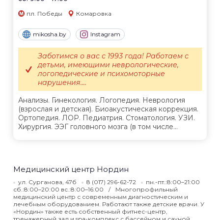
пл. Победы
Комаровка
mikosha.by
Instagram
Заботимся о вас с 1993 года! Работаем с
детьми, имеющими неврологические,
логопедические и психомоторные
нарушения....
Анализы. Гинекология. Логопедия. Неврология
(взрослая и детская). Биоакустическая коррекция.
Ортопедия. ЛОР. Педиатрия. Стоматология. УЗИ.
Хирургия. ЭЭГ головного мозга (в том числе...
Медицинский центр Нордин
ул. Сурганова, 47б
8 (017) 296-62-72
пн.-пт.:8:00–21:00
сб.:8:00–20:00 вс.:8:00–16:00
Многопрофильный
медицинский центр с современным диагностическим и
лечебным оборудованием. Работают также детские врачи. У
«Нордин» также есть собственный фитнес-центр,
тренажерный зал и spa-комплекс с бассейном и сауной.