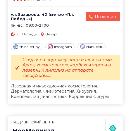
ул. Захарова, 40 (метро «Пл.
Позвонить
Победы»)
пн.-вс.: 09:00-21:00
пл. Победы
Центр
shine-est.by
Instagram
Написать
Скидки на подтяжку лица и шеи нитями
Aptos, косметологию, карбокситерапию,
лазерный липолиз на аппарате
«SculpSure»....
Лазерная и инъекционная косметология.
Дерматология. Физиотерапия. Хирургия.
Комплексная диагностика. Коррекция фигуры.
МЕДИЦИНСКИЙ ЦЕНТР
НеоМедикал