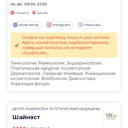
пн.-вс: 09:00-21:00
Немига
Центр
shine-est.by
Instagram
Написать
Скидки на подтяжку лица и шеи нитями
Aptos, косметологию, карбокситерапию,
лазерный липолиз на аппарате
«SculpSure»....
Гинекология. Маммология. Эндокринология.
Пластическая хирургия. Косметология.
Дерматология. Лазерная эпиляция. Инъекционная
косметология. Флебология. Диагностика.
Коррекция фигуры.
ЦЕНТР ЛАЗЕРНОЙ И ЭСТЕТИЧЕСКИЙ МЕДИЦИНЫ
Шайнэст
★★★★★
Отзывов: 5