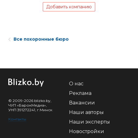
Добавить компанию
Все похоронные бюро
О нас
Реклама
© 2009-2026 blizko.by,
Вакансии
ЧУП «БарокМедиа»,
УНП 391272241, г.Минск
Наши авторы
Контакты
Наши эксперты
Новостройки