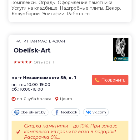
комплексы. Ограды. Оформление памятника.
Услуги на кладбище. Надгробные плиты. Декор.
Колумбарии. Эпитафии. Работа со...
ГРАНИТНАЯ МАСТЕРСКАЯ
Obelisk-Art
★★★★★
Отзывов: 1
пр-т Независимости 58, к. 1
Позвонить
пн.-пт.: 10:00-19:00
сб.: 10:00-16:00
пл. Якуба Коласа
Центр
obelisk-art.by
facebook
vk.com
Скидка памятники – до 10%. При заказе
комплекса из гранита ваза в подарок!
Рассрочка 0%...