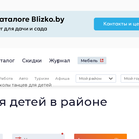
талог
Скидки
Журнал
Мебель
Работа
Авто
Туризм
Афиша
Мой район
Мой го
олы танцев для детей
я детей в районе