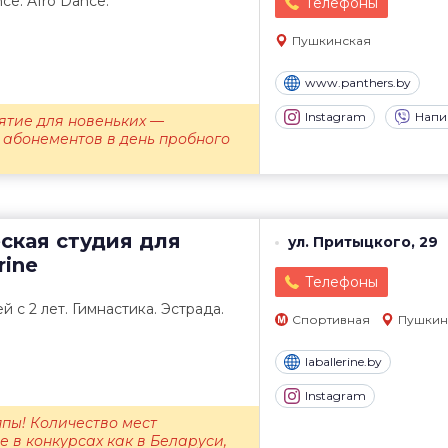
nce. Afro Dance.
Телефоны
Пушкинская
www.panthers.by
Instagram
Напи
ятие для новеньких —
 абонементов в день пробного
ская студия для
ул. Притыцкого, 29
rine
Телефоны
 с 2 лет. Гимнастика. Эстрада.
Спортивная
Пушкин
laballerine.by
Instagram
пы! Количество мест
е в конкурсах как в Беларуси,