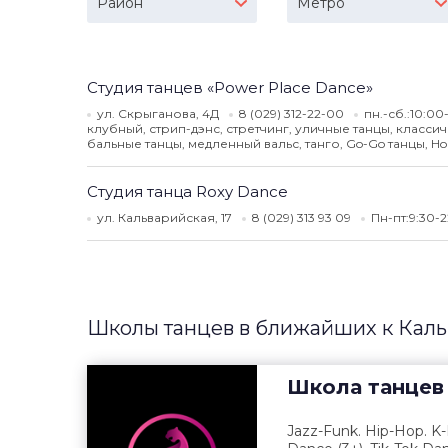
Район
Метро
Студия танцев «Power Place Dance»
ул. Скрыганова, 4Д
8 (029) 312-22-00
пн.-сб.:10:00
клубный, стрип-дэнс, стретчинг, уличные танцы, класси
бальные танцы, медленный вальс, танго, Go-Go танцы, Hou
Студия танца Roxy Dance
ул. Кальварийская, 17
8 (029) 313 93 09
Пн-пт:9:30-
Школы танцев в ближайших к Каль
Школа танцев
Jazz-Funk. Hip-Hop. K-