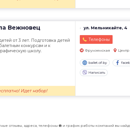
ла
Вежновец
ул. Мельникайте, 4
Телефоны
детей от 3 лет. Подготовка детей
балетным конкурсам и к
графическую школу.
Фрунзенская
Центр
ballet.of.by
face
Написать
сплатно! Идет набор!
тные отзывы, адреса, телефоны ☎️ и график работы компаний вы найд