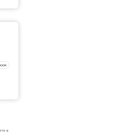
book
ёте в