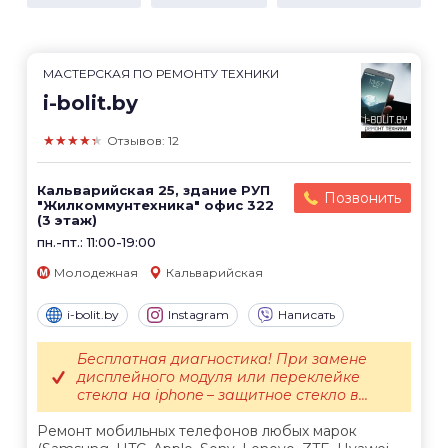
МАСТЕРСКАЯ ПО РЕМОНТУ ТЕХНИКИ
i-bolit.by
★★★★★
Отзывов: 12
Кальварийская 25, здание РУП
Позвонить
"Жилкоммунтехника" офис 322
(3 этаж)
пн.-пт.: 11:00-19:00
Молодежная
Кальварийская
i-bolit.by
Instagram
Написать
Бесплатная диагностика! При замене
дисплейного модуля или переклейке
стекла на iphone – защитное стекло в...
Ремонт мобильных телефонов любых марок