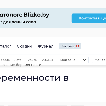
талог
Скидки
Журнал
Мебель
Работа
Авто
Туризм
Афиша
Мой район
Мой го
рование беременности
еременности в