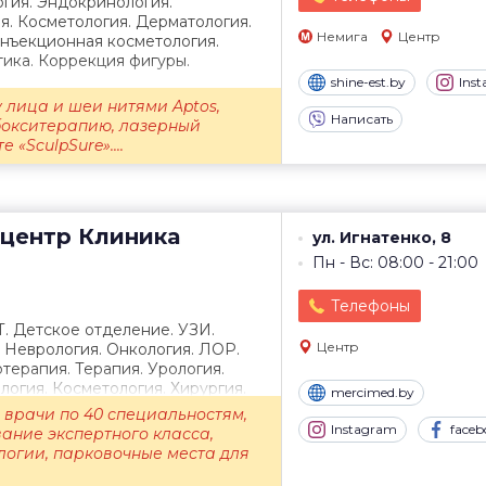
гия. Эндокринология.
я. Косметология. Дерматология.
Немига
Центр
Инъекционная косметология.
ика. Коррекция фигуры.
shine-est.by
Ins
 лица и шеи нитями Aptos,
Написать
бокситерапию, лазерный
 «SculpSure»....
центр
Клиника
ул. Игнатенко, 8
Пн - Вс: 08:00 - 21:00
Телефоны
Т. Детское отделение. УЗИ.
Центр
. Неврология. Онкология. ЛОР.
терапия. Терапия. Урология.
огия. Косметология. Хирургия.
mercimed.by
врачи по 40 специальностям,
Instagram
faceb
ание экспертного класса,
логии, парковочные места для