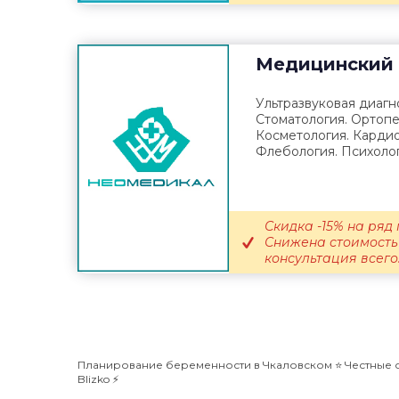
Медицинский 
Ультразвуковая диагно
Стоматология. Ортопе
Косметология. Кардио
Флебология. Психолог
Скидка -15% на ряд 
Снижена стоимость 
консультация всего.
Планирование беременности в Чкаловском ⭐️ Честные о
Blizko ⚡️