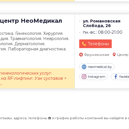
центр
НеоМедикал
ул. Романовская
Слобода, 26
пн.-вс.: 08:00-21:00
стика. Гинекология. Хирургия.
дия. Травматология. Неврология.
логия. Дерматология.
Телефоны
ия. Лабораторная диагностика.
Фрунзенская
Центр
neomedical.by
гинекологических услуг.
Instagram
faceb
на RF-лифтинг. Узи суставов +
..
тзывы, адреса, телефоны ☎️ и график работы компаний вы найдёте в 