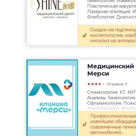
Гинекология. Маммоло
Пластическая хирурги
Лазерная эпиляция. 
Флебология. Диагност
Скидки на подтяжку
косметологию, кар
липолиз на аппарате
Медицинский 
Мерси
★★★★★
Отзывов: 3
Стоматология. КТ. МР
Анализы. Гинекология
Офтальмология. Психо
Физиотерапия. Флебол
Выезд врача...
Профессиональные 
новейшее оборудов
современные техно
автомобилей...