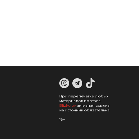
При перепечатке любых
материалов портала
Blizko.by
активная ссылка
на источник обязательна
18+