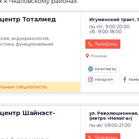
 к Чкаловскому районах
центр
Тоталмед
Игуменский тракт, 
пн.-пт.: 9:00-20:00
сб.: 9:00-18:00
огия, эндокринология,
остика, функциональная
Телефоны
Лошица
totalmed.by
Instagram
faceb
льные специалисты.
центр
Шайнэст-
ул. Революционная,
(метро «Немига»)
пн.-вс: 09:00-21:00
Телефоны