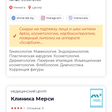
Немига
Центр
shine-est.by
Instagram
Написать
Скидки на подтяжку лица и шеи нитями
Aptos, косметологию, карбокситерапию,
лазерный липолиз на аппарате
«SculpSure»....
Гинекология. Маммология. Эндокринология.
Пластическая хирургия. Косметология.
Дерматология. Лазерная эпиляция. Инъекционная
косметология. Флебология. Диагностика.
Коррекция фигуры.
МЕДИЦИНСКИЙ ЦЕНТР
Клиника Мерси
★★★★★
Отзывов: 3