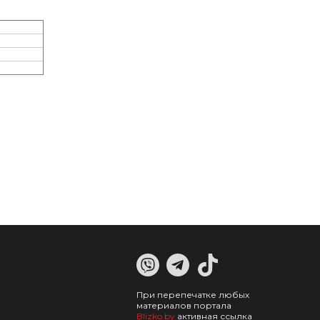
При перепечатке любых
материалов портала
Blizko.by
активная ссылка