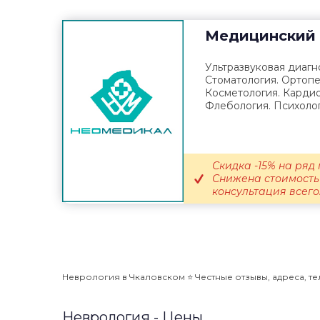
Медицинский 
Ультразвуковая диагно
Стоматология. Ортопе
Косметология. Кардио
Флебология. Психолог
Скидка -15% на ряд 
Снижена стоимость 
консультация всего.
Неврология в Чкаловском ⭐️ Честные отзывы, адреса, те
Неврология - Цены