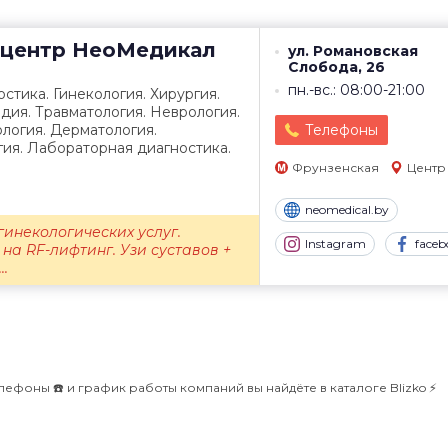
центр
НеоМедикал
ул. Романовская
Слобода, 26
пн.-вс.: 08:00-21:00
стика. Гинекология. Хирургия.
дия. Травматология. Неврология.
логия. Дерматология.
Телефоны
ия. Лабораторная диагностика.
Фрунзенская
Центр
neomedical.by
гинекологических услуг.
Instagram
faceb
на RF-лифтинг. Узи суставов +
..
лефоны ☎️ и график работы компаний вы найдёте в каталоге Blizko ⚡️