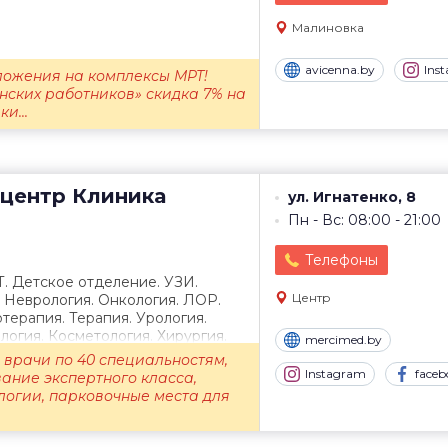
Малиновка
avicenna.by
Ins
ожения на комплексы МРТ!
нских работников» скидка 7% на
и...
центр
Клиника
ул. Игнатенко, 8
Пн - Вс: 08:00 - 21:00
Телефоны
Т. Детское отделение. УЗИ.
Центр
. Неврология. Онкология. ЛОР.
терапия. Терапия. Урология.
огия. Косметология. Хирургия.
mercimed.by
врачи по 40 специальностям,
Instagram
faceb
ание экспертного класса,
логии, парковочные места для