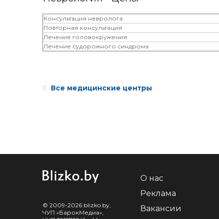
Консультация невролога
Повторная консультация
Лечение головокружения
Лечение судорожного синдрома
Все медицинские центры
О нас
Реклама
© 2009-2026 blizko.by,
Вакансии
ЧУП «БарокМедиа»,