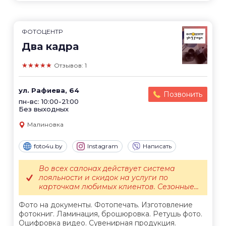
ФОТОЦЕНТР
Два кадра
★★★★★
Отзывов: 1
ул. Рафиева, 64
Позвонить
пн-вс: 10:00-21:00
Без выходных
Малиновка
foto4u.by
Instagram
Написать
Во всех салонах действует система
лояльности и скидок на услуги по
карточкам любимых клиентов. Сезонные...
Фото на документы. Фотопечать. Изготовление
фотокниг. Ламинация, брошюровка. Ретушь фото.
Оцифровка видео. Сувенирная продукция.