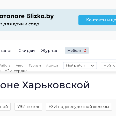
талог
Скидки
Журнал
Мебель
Работа
Авто
Туризм
Афиша
Мой район
Мой го
УЗИ сердца
йоне Харьковской
аней
УЗИ почек
УЗИ поджелудочной железы