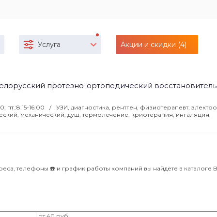
Услуга
Акции и скидки (4)
елорусский протезно-ортопедический восстановител
00; пт.:8:15-16:00
УЗИ, диагностика, рентген, физиотерапевт, электр
еский, механический, душ, термолечение, криотерапия, ингаляция,
еса, телефоны ☎️ и график работы компаний вы найдёте в каталоге Bli
от 40 руб.