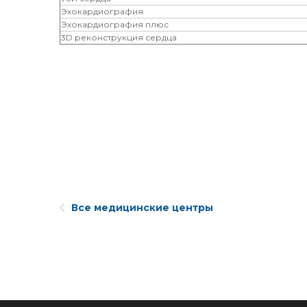
Эхокардиография
Эхокардиография плюс
3D реконструкция сердца
Все медицинские центры