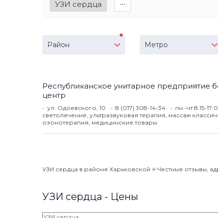
УЗИ сердца
∙∙∙
Район
Метро
Республиканское унитарное предприятие б
центр
ул. Одоевского, 10
8 (017) 308-14-34
пн.-чт:8:15-17:
светолечение, ультразвуковая терапия, массаж классич
озонотерапия, медицинские товары
УЗИ сердца в районе Харьковской ⭐️ Честные отзывы, адр
УЗИ сердца - Цены
УЗИ сердца