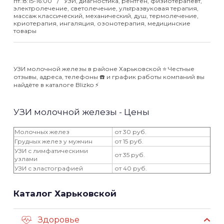
пт.:8:15-16:00
УЗИ, диагностика, рентген, физиотерапевт,
электролечение, светолечение, ультразвуковая терапия,
массаж классический, механический, душ, термолечение,
криотерапия, ингаляция, озонотерапия, медицинские
товары
УЗИ молочной железы в районе Харьковской ⭐️ Честные
отзывы, адреса, телефоны ☎️ и график работы компаний вы
найдёте в каталоге Blizko ⚡️
УЗИ молочной железы - Цены
Молочных желез
от 30 руб.
Грудных желез у мужчин
от 15 руб.
УЗИ с лимфатическими
от 35 руб.
узлами
УЗИ с эластографией
от 40 руб.
Каталог Харьковской
Здоровье