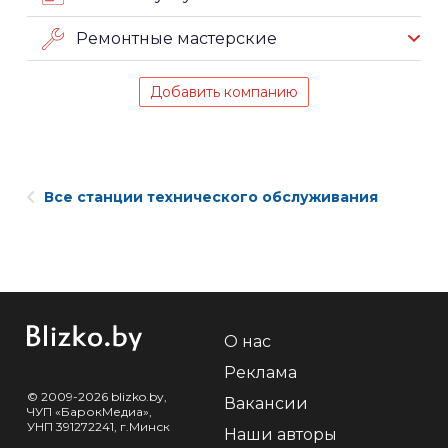
Ремонтные мастерские
Добавить компанию
Все станции технического обслуживания
О нас
Реклама
© 2009-2026 blizko.by,
Вакансии
ЧУП «БарокМедиа»,
УНП 391272241, г.Минск
Наши авторы