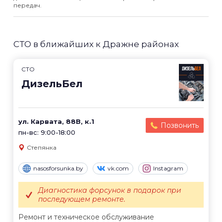
передач.
СТО в ближайших к Дражне районах
СТО
ДизельБел
ул. Карвата, 88В, к.1
Позвонить
пн-вс: 9:00-18:00
Степянка
nasosforsunka.by
vk.com
Instagram
Диагностика форсунок в подарок при
последующем ремонте.
Ремонт и техническое обслуживание