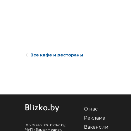
Все кафе и рестораны
О нас
Реклама
© 2009-2026 blizko.by,
Вакансии
ЧУП «БарокМедиа»,