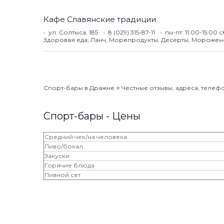
Кафе Славянские традиции
ул. Солтыса, 185
8 (029) 315-87-11
пн-пт: 11:00-15:00 
Здоровая еда, Ланч, Морепродукты, Десерты, Морожено
Спорт-бары в Дражне ⭐️ Честные отзывы, адреса, телефон
Спорт-бары - Цены
Средний чек/на человека
Пиво/бокал
Закуски
Горячие блюда
Пивной сет