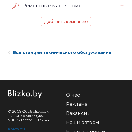
Ремонтные мастерские
Добавить компанию
Все станции технического обслуживания
О нас
Реклама
© 2009-2026 blizko.by,
Вакансии
ЧУП «БарокМедиа»,
УНП 391272241, г.Минск
Наши авторы
Контакты
Наши эксперты