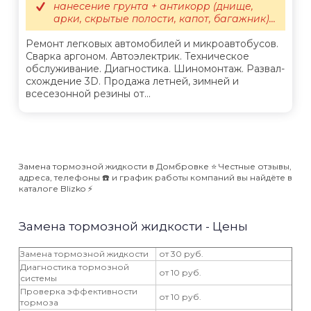
нанесение грунта + антикорр (днище,
арки, скрытые полости, капот, багажник)...
Ремонт легковых автомобилей и микроавтобусов.
Сварка аргоном. Автоэлектрик. Техническое
обслуживание. Диагностика. Шиномонтаж. Развал-
схождение 3D. Продажа летней, зимней и
всесезонной резины от...
Замена тормозной жидкости в Домбровке ⭐️ Честные отзывы,
адреса, телефоны ☎️ и график работы компаний вы найдёте в
каталоге Blizko ⚡️
Замена тормозной жидкости - Цены
Замена тормозной жидкости
от 30 руб.
Диагностика тормозной
от 10 руб.
системы
Проверка эффективности
от 10 руб.
тормоза