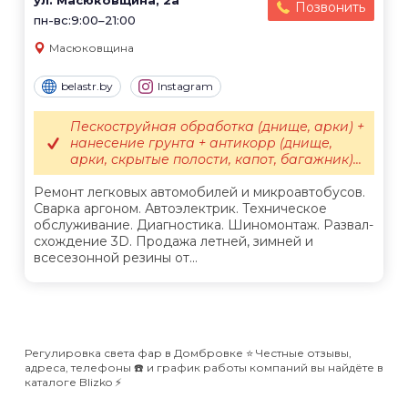
ул. Масюковщина, 2а
Позвонить
пн-вс:9:00–21:00
Масюковщина
belastr.by
Instagram
Пескоструйная обработка (днище, арки) +
нанесение грунта + антикорр (днище,
арки, скрытые полости, капот, багажник)...
Ремонт легковых автомобилей и микроавтобусов.
Сварка аргоном. Автоэлектрик. Техническое
обслуживание. Диагностика. Шиномонтаж. Развал-
схождение 3D. Продажа летней, зимней и
всесезонной резины от...
Регулировка света фар в Домбровке ⭐️ Честные отзывы,
адреса, телефоны ☎️ и график работы компаний вы найдёте в
каталоге Blizko ⚡️