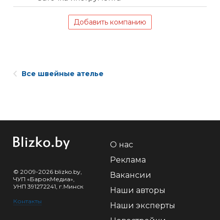
Добавить компанию
Все швейные ателье
О нас
Реклама
© 2009-2026 blizko.by,
Вакансии
ЧУП «БарокМедиа»,
УНП 391272241, г.Минск
Наши авторы
Контакты
Наши эксперты