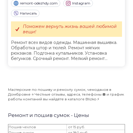
remont-odezhdy.com
Instagram
Написать
Поможем вернуть жизнь вашей любимой
вещи!
Ремонт всех видов одежды. Машинная вышивка.
Обработка штор и тюлей. Ремонт мягких
рюкзаков. Подгонка купальников. Установка
бегунков. Срочный ремонт. Мелкий ремонт...
Мастерские по пошиву и ремонту сумок, чемоданов в
Домбровке ⭐️ Честные отзывы, адреса, телефоны ☎️ и график
работы компаний вы найдёте в каталоге Blizko ⚡️
Ремонт и пошив сумок - Цены
Пошив чехлов
от 15 руб.
Пошив сумок
от 180 руб.