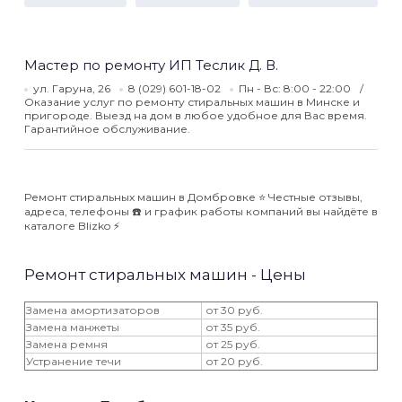
Мастер по ремонту ИП Теслик Д. В.
ул. Гаруна, 26
8 (029) 601-18-02
Пн - Вс: 8:00 - 22:00
Оказание услуг по ремонту стиральных машин в Минске и
пригороде. Выезд на дом в любое удобное для Вас время.
Гарантийное обслуживание.
Ремонт стиральных машин в Домбровке ⭐️ Честные отзывы,
адреса, телефоны ☎️ и график работы компаний вы найдёте в
каталоге Blizko ⚡️
Ремонт стиральных машин - Цены
Замена амортизаторов
от 30 руб.
Замена манжеты
от 35 руб.
Замена ремня
от 25 руб.
Устранение течи
от 20 руб.