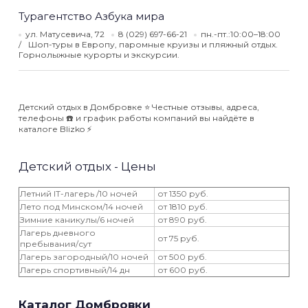
Турагентство Азбука мира
ул. Матусевича, 72
8 (029) 697-66-21
пн.-пт.:10:00–18:00
Шоп-туры в Европу, паромные круизы и пляжный отдых.
Горнолыжные курорты и экскурсии.
Детский отдых в Домбровке ⭐️ Честные отзывы, адреса,
телефоны ☎️ и график работы компаний вы найдёте в
каталоге Blizko ⚡️
Детский отдых - Цены
Летний IT-лагерь /10 ночей
от 1350 руб.
Лето под Минском/14 ночей
от 1810 руб.
Зимние каникулы/6 ночей
от 890 руб.
Лагерь дневного
от 75 руб.
пребывания/сут
Лагерь загородный/10 ночей
от 500 руб.
Лагерь спортивный/14 дн
от 600 руб.
Каталог Домбровки